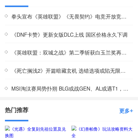
拳头宣布《英雄联盟》《无畏契约》电竞开放竞猜赞助
《DNF卡赞》更新女版DLC上线 国区价格永久下调
《英雄联盟：双城之战》第二季斩获白玉兰奖再掀热潮
《死亡搁浅2》开篇暗藏玄机 选错选项或陷无限循环
MSI淘汰赛局势扑朔 BLG或战GEN、AL或遇T1，G2成关键
热门推荐
更多