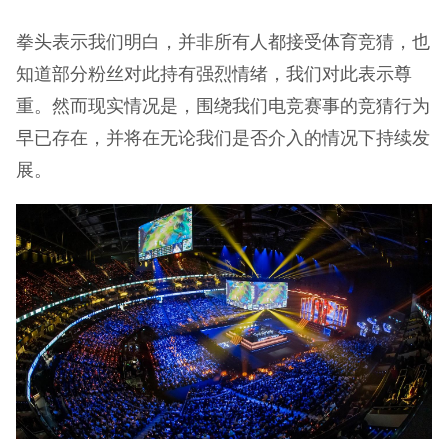
拳头表示我们明白，并非所有人都接受体育竞猜，也
知道部分粉丝对此持有强烈情绪，我们对此表示尊
重。然而现实情况是，围绕我们电竞赛事的竞猜行为
早已存在，并将在无论我们是否介入的情况下持续发
展。