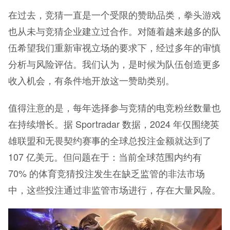
在过去，竞猜一直是一个受限的赞助品类，拳头游戏
也从未与竞猜企业建立过合作。对随着越来越多的队
伍希望我们重新审视立场的要求下，经过多年的审慎
分析与风险评估。我们认为，是时候为队伍创造更多
收入机会，有条件地开放这一赞助类别。
值得注意的是，每年选择参与竞猜的电竞粉丝数量也
在持续增长。据 Sportradar 数据，2024 年仅围绕英
雄联盟和无畏契约赛事的全球总投注金额就达到了
107 亿美元。但问题在于：当前全球范围内约有
70% 的体育竞猜投注发生在缺乏监管的非法市场
中，这些投注通过非监管市场进行，存在大量风险。