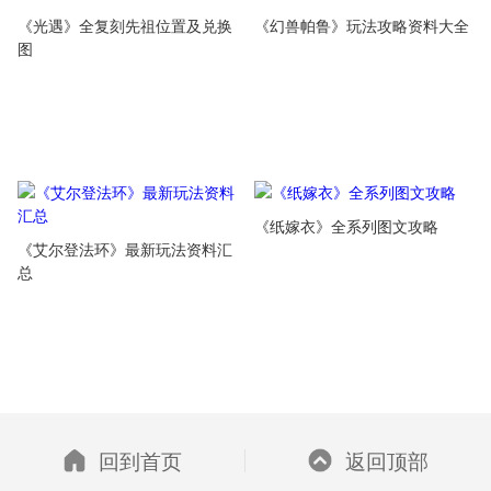
《光遇》全复刻先祖位置及兑换
《幻兽帕鲁》玩法攻略资料大全
图
《纸嫁衣》全系列图文攻略
《艾尔登法环》最新玩法资料汇
总
回到首页
返回顶部