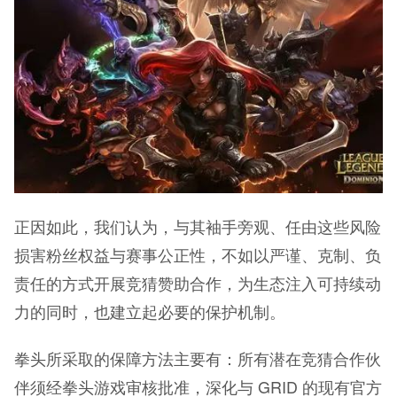
正因如此，我们认为，与其袖手旁观、任由这些风险
损害粉丝权益与赛事公正性，不如以严谨、克制、负
责任的方式开展竞猜赞助合作，为生态注入可持续动
力的同时，也建立起必要的保护机制。
拳头所采取的保障方法主要有：所有潜在竞猜合作伙
伴须经拳头游戏审核批准，深化与 GRID 的现有官方