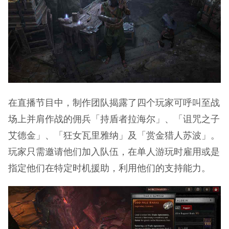
在直播节目中，制作团队揭露了四个玩家可呼叫至战
场上并肩作战的佣兵「持盾者拉海尔」、「诅咒之子
艾德金」、「狂女瓦里雅纳」及「赏金猎人苏波」。
玩家只需邀请他们加入队伍，在单人游玩时雇用或是
指定他们在特定时机援助，利用他们的支持能力。