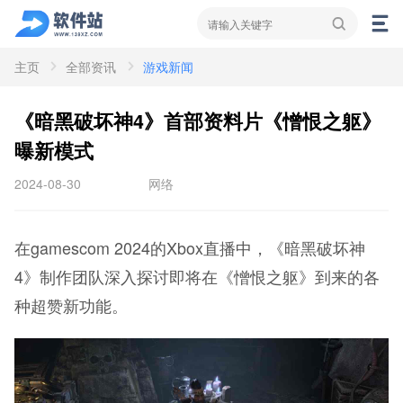
主页
全部资讯
游戏新闻
资讯
新闻
攻略
《暗黑破坏神4》首部资料片《憎恨之躯》
曝新模式
2024-08-30
网络
在gamescom 2024的Xbox直播中，《暗黑破坏神
4》制作团队深入探讨即将在《憎恨之躯》到来的各
种超赞新功能。