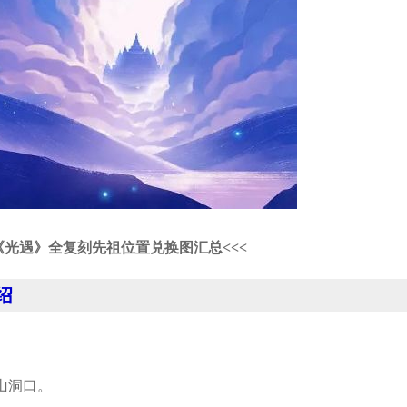
《光遇》全复刻先祖位置兑换图汇总<<<
绍
山洞口。