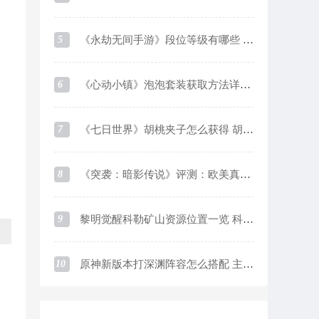
5
《永劫无间手游》段位等级有哪些 段位等级及对应分数一览
6
《心动小镇》泡泡套装获取方法详细介绍
7
《七日世界》胡桃夹子怎么获得 胡桃夹子获取方法
8
《突袭：暗影传说》评测：欧美真实系画风下的魔灵like游戏
9
黎明觉醒科勒矿山资源位置一览 科勒矿山资源采集点在哪
10
原神新版本打深渊阵容怎么搭配 主流阵容优缺点介绍及培养思路