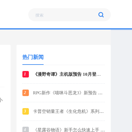
热门新闻
1
《漫野奇谭》主机版预告 10月登陆各大平台
2
RPG新作《喵咪斗恶龙3》新预告 战斗场景曝光
小
3
卡普空销量王者《生化危机》系列销量破1.6亿
4
《星露谷物语》新手怎么快速上手 新手玩法攻略指南2024