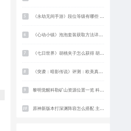
5
《永劫无间手游》段位等级有哪些 段位等级及对应分数一览
6
《心动小镇》泡泡套装获取方法详细介绍
7
《七日世界》胡桃夹子怎么获得 胡桃夹子获取方法
8
《突袭：暗影传说》评测：欧美真实系画风下的魔灵like游戏
9
黎明觉醒科勒矿山资源位置一览 科勒矿山资源采集点在哪
10
原神新版本打深渊阵容怎么搭配 主流阵容优缺点介绍及培养思路