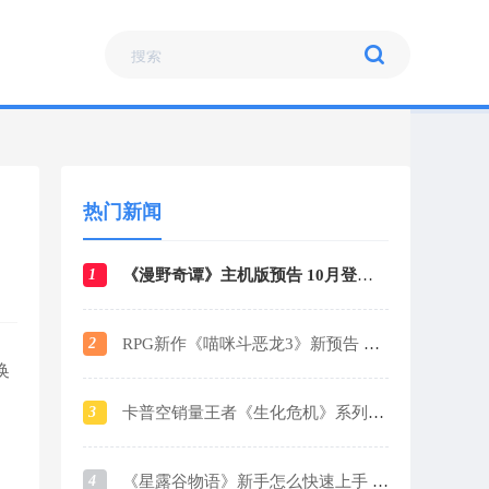
热门新闻
1
《漫野奇谭》主机版预告 10月登陆各大平台
2
RPG新作《喵咪斗恶龙3》新预告 战斗场景曝光
换
3
卡普空销量王者《生化危机》系列销量破1.6亿
4
《星露谷物语》新手怎么快速上手 新手玩法攻略指南2024