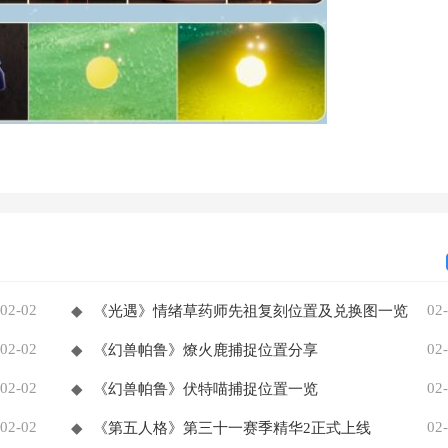
02-02
02
◆
《光遇》情绪草药师先祖复刻位置及兑换图一览
02-02
02
◆
《幻兽帕鲁》燎火鹿捕捉位置分享
02-02
02
◆
《幻兽帕鲁》伏特喵捕捉位置一览
02-02
02
◆
《第五人格》第三十一赛季精华2正式上线