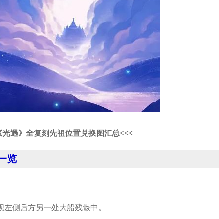
《光遇》全复刻先祖位置兑换图汇总<<<
一览
舰左侧后方另一处大船残骸中。