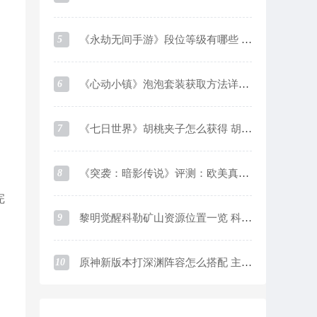
5
《永劫无间手游》段位等级有哪些 段位等级及对应分数一览
6
《心动小镇》泡泡套装获取方法详细介绍
7
《七日世界》胡桃夹子怎么获得 胡桃夹子获取方法
8
《突袭：暗影传说》评测：欧美真实系画风下的魔灵like游戏
完
9
黎明觉醒科勒矿山资源位置一览 科勒矿山资源采集点在哪
10
原神新版本打深渊阵容怎么搭配 主流阵容优缺点介绍及培养思路