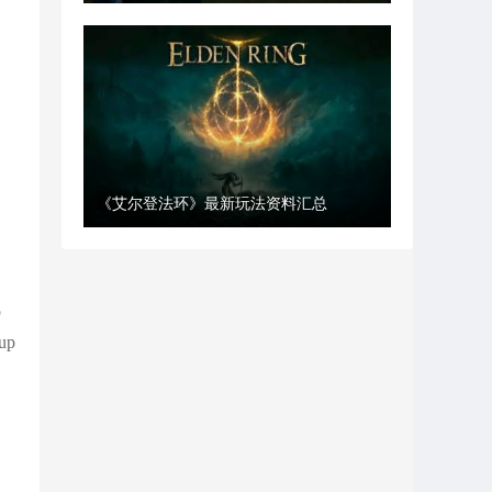
《艾尔登法环》最新玩法资料汇总
p
p