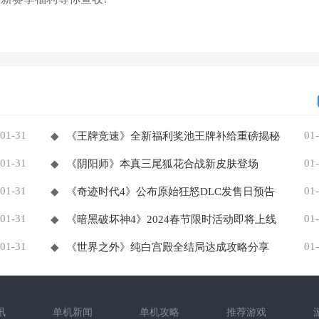
01-31
01
◆
《王牌竞速》全新福利奖池王牌补给重磅揭秘
01-31
01
◆
《阴阳师》本真三尾狐花合战新皮肤登场
01-31
01
◆
《奇迹时代4》公布原始狂怒DLC发售日预告
01-31
01
◆
《暗黑破坏神4》2024春节限时活动即将上线
01-31
01
◆
《世界之外》纯白宫殿全结局达成攻略分享
讯
单机新闻
单机攻略
推荐游戏