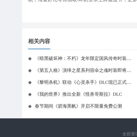
相关内容
◆
《暗黑破坏神：不朽》龙年限定国风传奇时装惊艳降临
◆
《第五人格》演绎之星系列宿伞之魂时装即将上架
◆
《黎明杀机》联动《心灵杀手》DLC现已正式上线Steam
◆
《我的世界》推出全新《怪兽哥斯拉》DLC
◆
春节期间《碧海黑帆》开启不限量免费公测
全部资