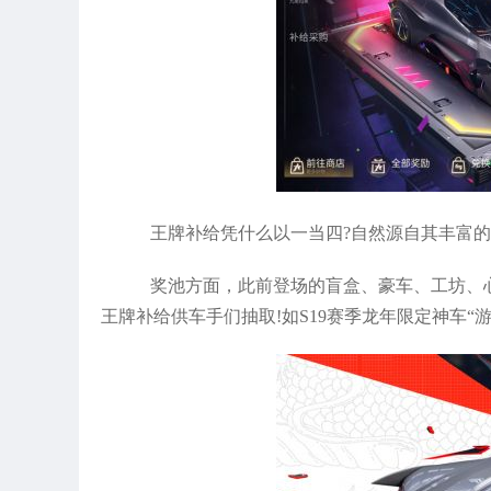
王牌补给凭什么以一当四?自然源自其丰富的
奖池方面，此前登场的盲盒、豪车、工坊、
王牌补给供车手们抽取!如S19赛季龙年限定神车“