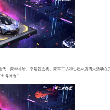
迭代，豪华补给、幸运盲盒机、豪车工坊和心愿4s店四大活动在
王牌补给”!