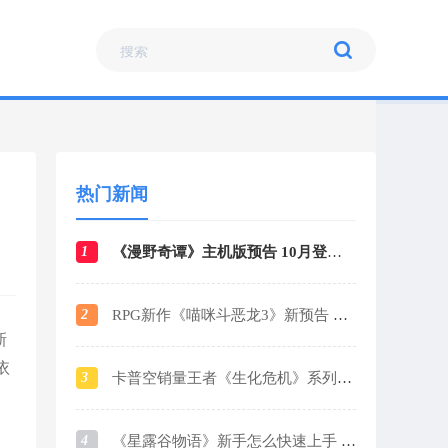
热门新闻
1
《漫野奇谭》主机版预告 10月登陆各大平台
2
RPG新作《喵咪斗恶龙3》新预告 战斗场景曝光
新
依
3
卡普空销量王者《生化危机》系列销量破1.6亿
4
《星露谷物语》新手怎么快速上手 新手玩法攻略指南2024