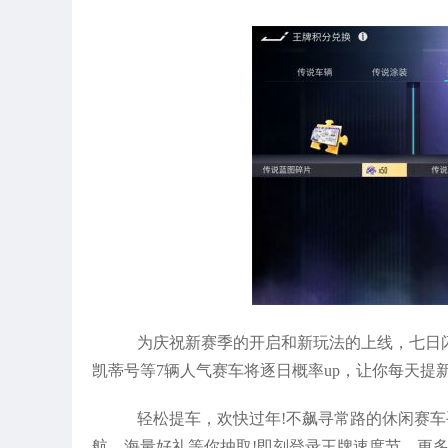
为庆祝新赛季的开启和新玩法的上线，七日闪回
凯蒂号等7辆人气赛车将逐日概率up，让你每天提
轻松提车，欢快过年!不飙寻常路的休闲赛车
航，海量好礼等你抽取!即刻登录王牌速度节，更多