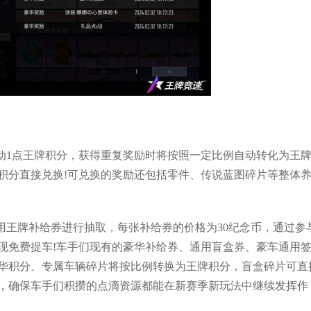
动1点王牌积分，获得重复奖励时将按照一定比例自动转化为王
积分直接兑换!可兑换的奖励还包括零件、传说蓝图碎片等整体
用王牌补给券进行抽取，每张补给券的价格为30纪念币，通过参
现免费提车!车手们现有的豪华补给券、通用盲盒券、豪车通用
华积分、专属车辆碎片将按比例转换为王牌积分，盲盒碎片可直
，确保车手们积攒的点滴资源都能在新赛季新玩法中继续发挥作