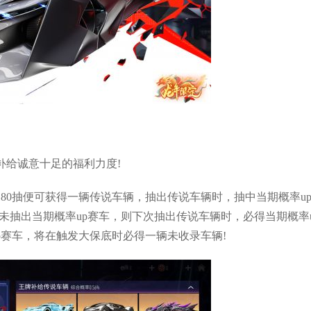
补给诚意十足的福利力度!
80抽便可获得一辆传说车辆，抽出传说车辆时，抽中当期概率u
是未抽出当期概率up赛车，则下次抽出传说车辆时，必得当期概率u
p赛车，将在触发大保底时必得一辆未收录车辆!