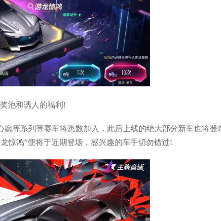
奖池和诱人的福利!
心愿等系列等赛车将悉数加入，此后上线的绝大部分新车也将登
游龙惊鸿”便将于近期登场，感兴趣的车手切勿错过!