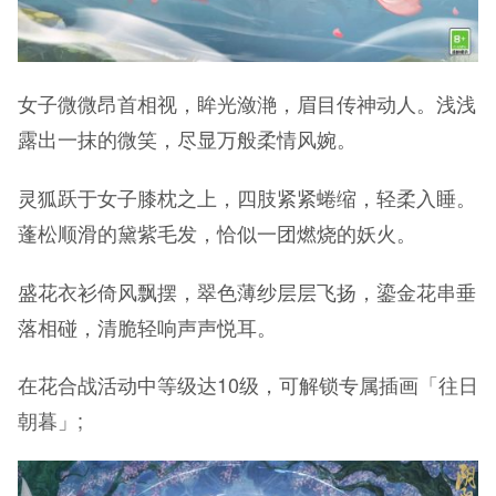
女子微微昂首相视，眸光潋滟，眉目传神动人。浅浅
露出一抹的微笑，尽显万般柔情风婉。
灵狐跃于女子膝枕之上，四肢紧紧蜷缩，轻柔入睡。
蓬松顺滑的黛紫毛发，恰似一团燃烧的妖火。
盛花衣衫倚风飘摆，翠色薄纱层层飞扬，鎏金花串垂
落相碰，清脆轻响声声悦耳。
在花合战活动中等级达10级，可解锁专属插画「往日
朝暮」;