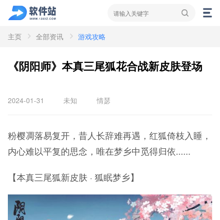
主页
全部资讯
游戏攻略
资讯
新闻
攻略
《阴阳师》本真三尾狐花合战新皮肤登场
2024-01-31
未知
情瑟
粉樱凋落易复开，昔人长辞难再遇，红狐倚枝入睡，
内心难以平复的思念，唯在梦乡中觅得归依......
【本真三尾狐新皮肤 · 狐眠梦乡】