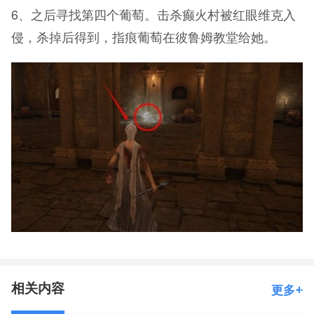
6、之后寻找第四个葡萄。击杀癫火村被红眼维克入
侵，杀掉后得到，指痕葡萄在彼鲁姆教堂给她。
相关内容
更多