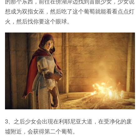
的那个东西，前往在傍湖岸边找到盲眼少女，少女说
想成为双指女巫，然后吃了这个葡萄就能看看点点灯
火，然后找你要这个眼球。
3、之后少女会出现在利耶尼亚大道，在受净化的废
墟附近，会获得第二个葡萄。