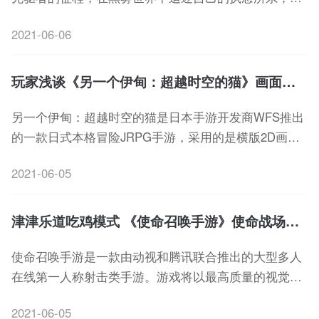
找世界最后的光明吧!下面和小编一起来看看帕斯卡契约
2021-06-06
这款游戏玩家的一些评价分享吧~
玩家浅谈《另一个伊甸：超越时空的猫》画面和音乐
另一个伊甸：超越时空的猫是日本手游开发商WFS推出
的一款日式本格冒险JRPG手游，采用的是横版2D画面
形式。
2021-06-05
津津乐道吃鸡模式 《使命召唤手游》使命战场模式评价
使命召唤手游是一款由动视和腾讯联合推出的大型多人
在线第一人称射击类手游。游戏将以最高质量的视觉效
果呈现游戏品质，高度还原使命召唤系列的经典玩法地
2021-06-05
图角色，并针对手机端的操作特点进行了适配与优化，