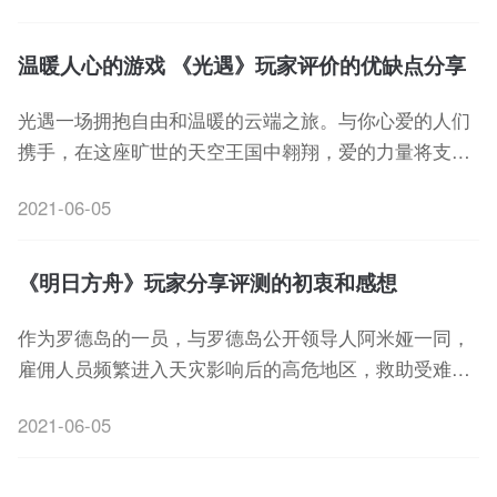
让玩家们能更好地沉浸在爽快的射击体验中!
温暖人心的游戏 《光遇》玩家评价的优缺点分享
光遇一场拥抱自由和温暖的云端之旅。与你心爱的人们
携手，在这座旷世的天空王国中翱翔，爱的力量将支持
你一路前行。下面和小编一起来看看明日方舟这款游戏
2021-06-05
玩家的一些评价分享吧~
《明日方舟》玩家分享评测的初衷和感想
作为罗德岛的一员，与罗德岛公开领导人阿米娅一同，
雇佣人员频繁进入天灾影响后的高危地区，救助受难人
群，处理矿石争端，以及对抗整合运动。下面和小编一
2021-06-05
起来看看明日方舟这款游戏玩家的一些评价分享吧~