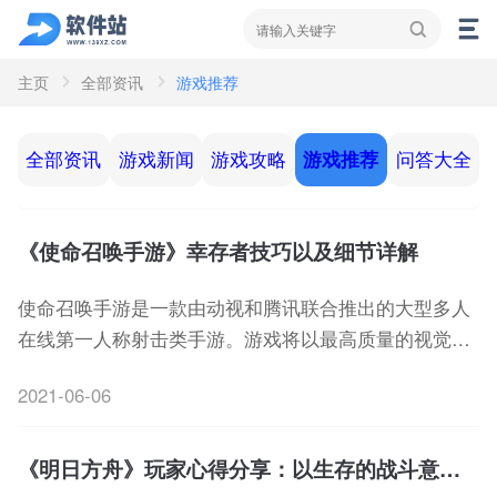
主页
全部资讯
游戏推荐
资讯
新闻
攻略
全部资讯
游戏新闻
游戏攻略
游戏推荐
问答大全
《使命召唤手游》幸存者技巧以及细节详解
使命召唤手游是一款由动视和腾讯联合推出的大型多人
在线第一人称射击类手游。游戏将以最高质量的视觉效
果呈现游戏品质，高度还原使命召唤系列的经典玩法地
2021-06-06
图角色，并针对手机端的操作特点进行了适配与优化，
让玩家们能更好地沉浸在爽快的射击体验中!
《明日方舟》玩家心得分享：以生存的战斗意志为主导