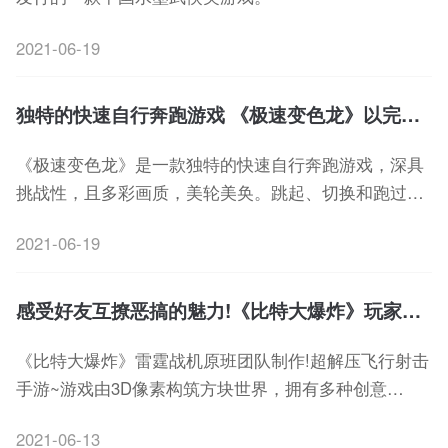
2021-06-19
独特的快速自行奔跑游戏 《极速变色龙》以完成度分级
《极速变色龙》是一款独特的快速自行奔跑游戏，深具
挑战性，且多彩画质，美轮美奂。跳起、切换和跑过专
家级关卡，你一定会继续跑回来玩的。
2021-06-19
感受好友互撩恶搞的魅力!《比特大爆炸》玩家趣味战斗
《比特大爆炸》雷霆战机原班团队制作!超解压飞行射击
手游~游戏由3D像素构筑方块世界，拥有多种创意
BOSS，战创新融合社交与roguelike元素，让玩家在花
2021-06-13
式弹幕的趣味战斗中，感受好友互撩恶搞的魅力!