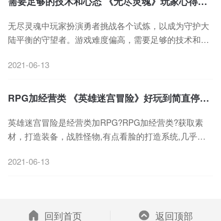
需要足够的技术和心态 《无尽灵魂》玩家心得分享
无尽灵魂中玩家扮演勇者挑战各个试炼，以成为守护大
陆平衡的守望者。游戏难度偏高，需要足够的技术和心
态才能通过试炼，每一个关卡的BOSS都猛的丧心病
2021-06-13
狂。贪刀和胡乱施放技能有可能直接被一套带走。
RPG加经营类 《英雄迷宫冒险》好玩到简直停不下来
英雄迷宫冒险是经营类加RPG?RPG加经营类?获取素
材，打造装备，战胜怪物,有点看脸的打造系统,几乎无
尽的员工养成系统,独特的技能系统,简直停不下来!
2021-06-13
回到首页
返回顶部