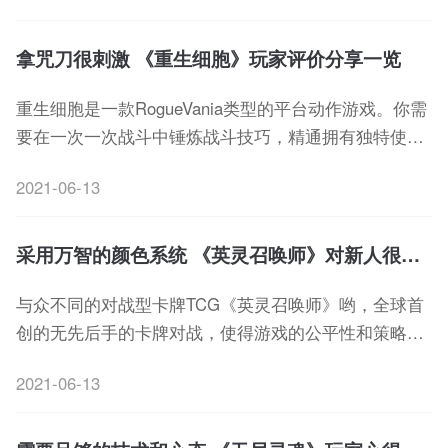
拿咒刀很刺激 《重生细胞》玩家评价分享一览
重生细胞是一款RogueVania类型的平台动作游戏。你需
要在一次一次战斗中锤炼战斗技巧，精通拥有独特使用
方式的各种武器，并且将翻滚和闪避等走位操作视为本
2021-06-13
能，以逃过那些出其不意出现的怪潮侵袭，迎战强横凶
残的守卫和Boss。
采用万智的颜色系统 《英灵召唤师》对新人很友好的
与众不同的对战型卡牌TCG《英灵召唤师》哟，全球首
创的无先后手的卡牌对战，使得游戏的公平性和策略性
大增。通过“走位”“布阵”实施的烧脑心理战，玩家可在游
2021-06-13
戏中体验到布阵策略与的心理预判的刺激感!Master，请
和英灵娘们一起创造全新的传说吧。