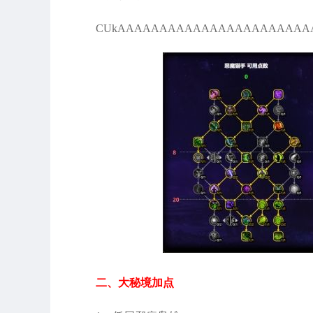
CUkAAAAAAAAAAAAAAAAAAAAAAAAm
二、大秘境加点