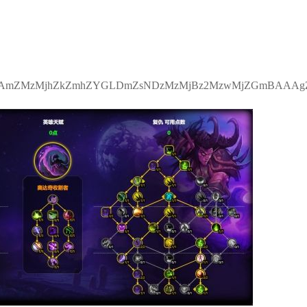
ZMzMjhZkZmhZYGLDmZsNDzMzMjBz2MzwMjZGmBAAA