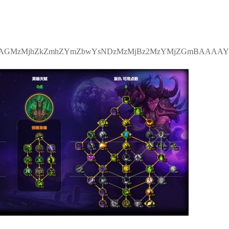
zMjhZkZmhZYmZbwYsNDzMzMjBz2MzYMjZGmBAAAAYb