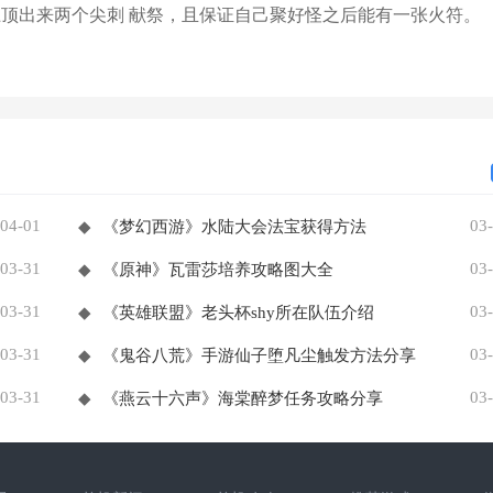
上顶出来两个尖刺 献祭，且保证自己聚好怪之后能有一张火符。
04-01
03
◆
《梦幻西游》水陆大会法宝获得方法
03-31
03
◆
《原神》瓦雷莎培养攻略图大全
03-31
03
◆
《英雄联盟》老头杯shy所在队伍介绍
03-31
03
◆
《鬼谷八荒》手游仙子堕凡尘触发方法分享
03-31
03
◆
《燕云十六声》海棠醉梦任务攻略分享