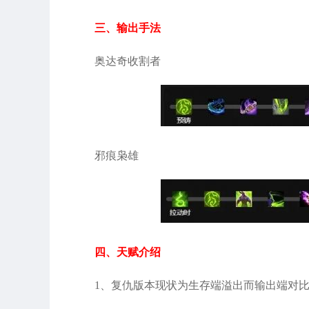
三、输出手法
奥达奇收割者
邪痕枭雄
四、天赋介绍
1、复仇版本现状为生存端溢出而输出端对