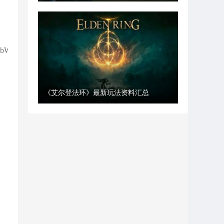
WMjhZhpBmZMjN
《艾尔登法环》最新玩法资料汇总