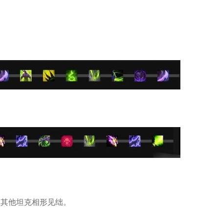
比其他坦克相形见绌。