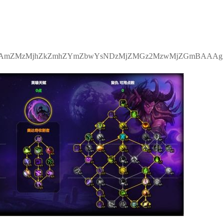
ZMzMjhZkZmhZYmZbwYsNDzMjZMGz2MzwMjZGmBAAA