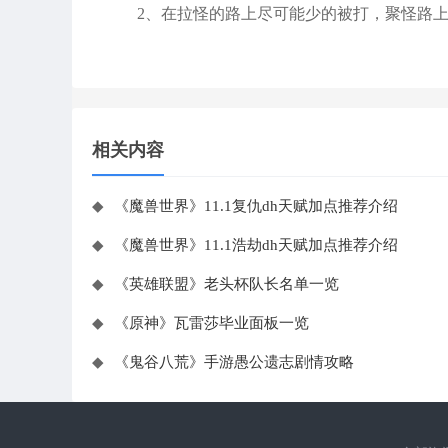
2、在拉怪的路上尽可能少的被打，聚怪路
相关内容
◆
《魔兽世界》11.1复仇dh天赋加点推荐介绍
◆
《魔兽世界》11.1浩劫dh天赋加点推荐介绍
◆
《英雄联盟》老头杯队长名单一览
◆
《原神》瓦雷莎毕业面板一览
◆
《鬼谷八荒》手游愚公遗志剧情攻略