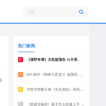
热门新闻
1
《漫野奇谭》主机版预告 10月登陆各大平台
2
RPG新作《喵咪斗恶龙3》新预告 战斗场景曝光
痕
3
卡普空销量王者《生化危机》系列销量破1.6亿
4
《星露谷物语》新手怎么快速上手 新手玩法攻略指南2024