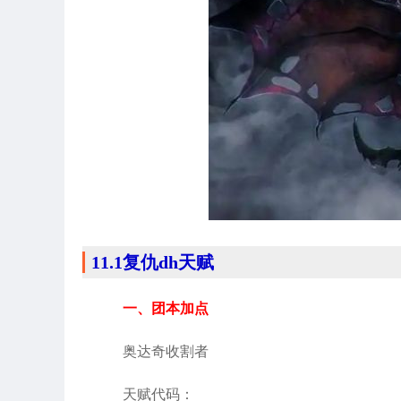
11.1复仇dh天赋
一、团本加点
奥达奇收割者
天赋代码：