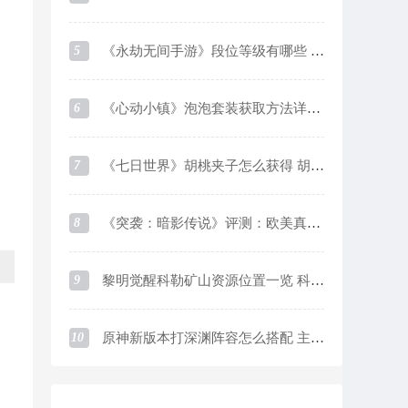
5
《永劫无间手游》段位等级有哪些 段位等级及对应分数一览
6
《心动小镇》泡泡套装获取方法详细介绍
7
《七日世界》胡桃夹子怎么获得 胡桃夹子获取方法
8
《突袭：暗影传说》评测：欧美真实系画风下的魔灵like游戏
9
黎明觉醒科勒矿山资源位置一览 科勒矿山资源采集点在哪
10
原神新版本打深渊阵容怎么搭配 主流阵容优缺点介绍及培养思路