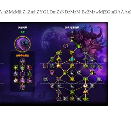
ZMzMjhZkZmhZYGLDmZsNDzMzMjBz2MzwMjZGmBAAA