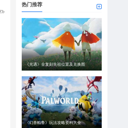
热门推荐
gZbGMMW2YCDmZYs
《光遇》全复刻先祖位置及兑换图
《幻兽帕鲁》玩法攻略资料大全