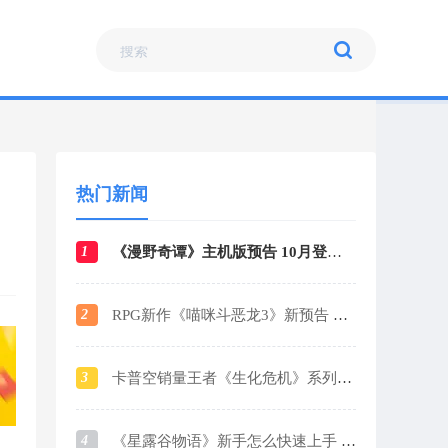
热门新闻
1
《漫野奇谭》主机版预告 10月登陆各大平台
2
RPG新作《喵咪斗恶龙3》新预告 战斗场景曝光
3
卡普空销量王者《生化危机》系列销量破1.6亿
4
《星露谷物语》新手怎么快速上手 新手玩法攻略指南2024