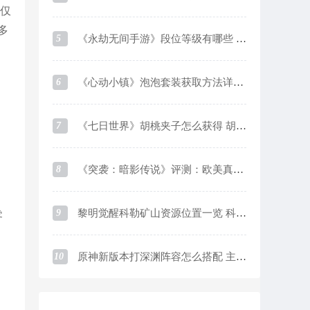
你仅
多
5
《永劫无间手游》段位等级有哪些 段位等级及对应分数一览
6
《心动小镇》泡泡套装获取方法详细介绍
7
《七日世界》胡桃夹子怎么获得 胡桃夹子获取方法
8
《突袭：暗影传说》评测：欧美真实系画风下的魔灵like游戏
9
黎明觉醒科勒矿山资源位置一览 科勒矿山资源采集点在哪
零
10
原神新版本打深渊阵容怎么搭配 主流阵容优缺点介绍及培养思路