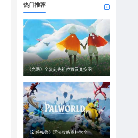
热门推荐
《光遇》全复刻先祖位置及兑换图
《幻兽帕鲁》玩法攻略资料大全