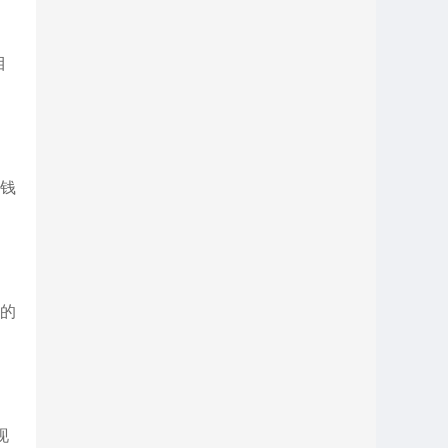
目
省钱
新的
现