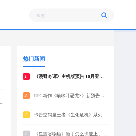
热门新闻
1
《漫野奇谭》主机版预告 10月登陆各大平台
2
RPG新作《喵咪斗恶龙3》新预告 战斗场景曝光
往
3
卡普空销量王者《生化危机》系列销量破1.6亿
4
《星露谷物语》新手怎么快速上手 新手玩法攻略指南2024