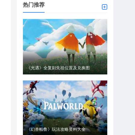
热门推荐
《光遇》全复刻先祖位置及兑换图
《幻兽帕鲁》玩法攻略资料大全