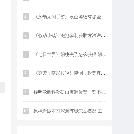
5
《永劫无间手游》段位等级有哪些 段位等级及对应分数一览
6
《心动小镇》泡泡套装获取方法详细介绍
7
《七日世界》胡桃夹子怎么获得 胡桃夹子获取方法
8
《突袭：暗影传说》评测：欧美真实系画风下的魔灵like游戏
9
黎明觉醒科勒矿山资源位置一览 科勒矿山资源采集点在哪
10
原神新版本打深渊阵容怎么搭配 主流阵容优缺点介绍及培养思路