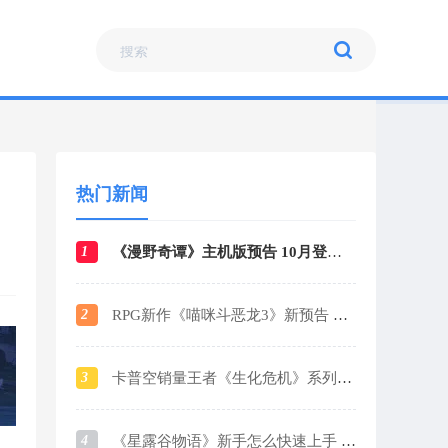
热门新闻
1
《漫野奇谭》主机版预告 10月登陆各大平台
2
RPG新作《喵咪斗恶龙3》新预告 战斗场景曝光
3
卡普空销量王者《生化危机》系列销量破1.6亿
4
《星露谷物语》新手怎么快速上手 新手玩法攻略指南2024