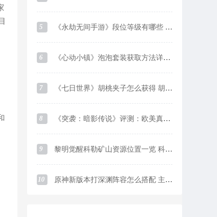
家
目
5
《永劫无间手游》段位等级有哪些 段位等级及对应分数一览
6
《心动小镇》泡泡套装获取方法详细介绍
7
《七日世界》胡桃夹子怎么获得 胡桃夹子获取方法
和
8
《突袭：暗影传说》评测：欧美真实系画风下的魔灵like游戏
9
黎明觉醒科勒矿山资源位置一览 科勒矿山资源采集点在哪
10
原神新版本打深渊阵容怎么搭配 主流阵容优缺点介绍及培养思路