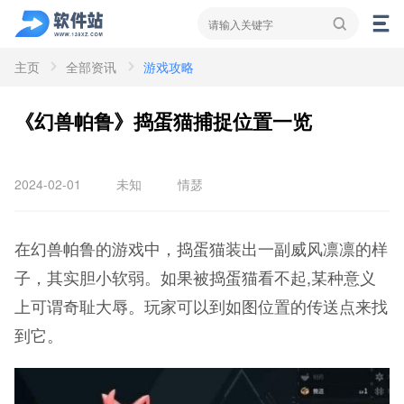
主页
全部资讯
游戏攻略
资讯
新闻
攻略
《幻兽帕鲁》捣蛋猫捕捉位置一览
2024-02-01
未知
情瑟
在幻兽帕鲁的游戏中，捣蛋猫装出一副威风凛凛的样
子，其实胆小软弱。如果被捣蛋猫看不起,某种意义
上可谓奇耻大辱。玩家可以到如图位置的传送点来找
到它。