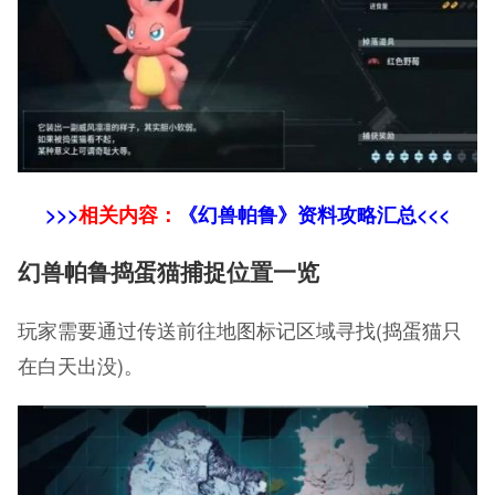
>>>
相关内容：
《幻兽帕鲁》资料攻略汇总<<<
幻兽帕鲁捣蛋猫捕捉位置一览
玩家需要通过传送前往地图标记区域寻找(捣蛋猫只
在白天出没)。