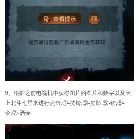
9、根据之前电视机中获得图片的图片和数字以及天
上北斗七星来进行点击:①-奘铃;③-皮影;⑤-锣;⑥-
伞;⑦-酒壶