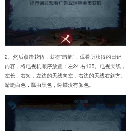
2、然后点击花轿，获得“蜡笔”，观看所获得的日记
内容，将电视机顺序放置：左24 右135。电视天线，
左长，右短，左边的天线向左，右边的天线右斜方;
蜻蜓白色，瓢虫黑色，蝴蝶没有颜色。