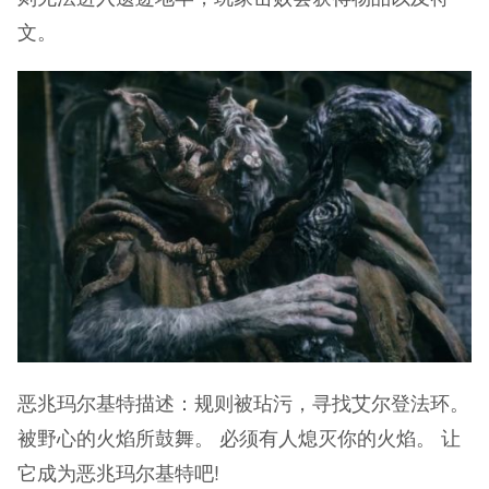
文。
恶兆玛尔基特描述：规则被玷污，寻找艾尔登法环。
被野心的火焰所鼓舞。 必须有人熄灭你的火焰。 让
它成为恶兆玛尔基特吧!