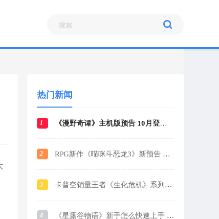
热门新闻
1
《漫野奇谭》主机版预告 10月登陆各大平台
2
RPG新作《喵咪斗恶龙3》新预告 战斗场景曝光
大
3
卡普空销量王者《生化危机》系列销量破1.6亿
4
《星露谷物语》新手怎么快速上手 新手玩法攻略指南2024