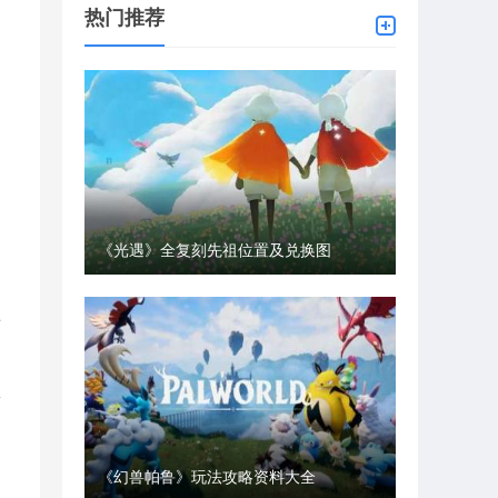
热门推荐
《光遇》全复刻先祖位置及兑换图
上
狩
《幻兽帕鲁》玩法攻略资料大全