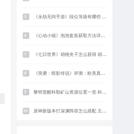
5
《永劫无间手游》段位等级有哪些 段位等级及对应分数一览
6
《心动小镇》泡泡套装获取方法详细介绍
7
《七日世界》胡桃夹子怎么获得 胡桃夹子获取方法
8
《突袭：暗影传说》评测：欧美真实系画风下的魔灵like游戏
9
黎明觉醒科勒矿山资源位置一览 科勒矿山资源采集点在哪
10
原神新版本打深渊阵容怎么搭配 主流阵容优缺点介绍及培养思路
在