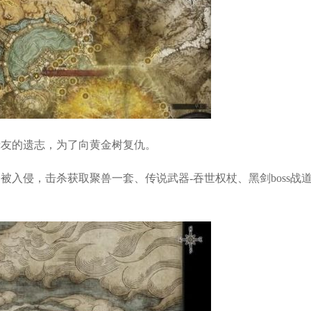
挚友的遗志，为了向黄金树复仇。
被入侵，击杀获取聚兽一套、传说武器-吞世权杖、黑剑boss战