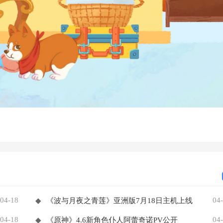
04-18
04
◆
《波与月夜之青莲》亚洲版7月18日主机上线
04-18
04
◆
《原神》4.6新角色仆人阿蕾奇诺PV公开