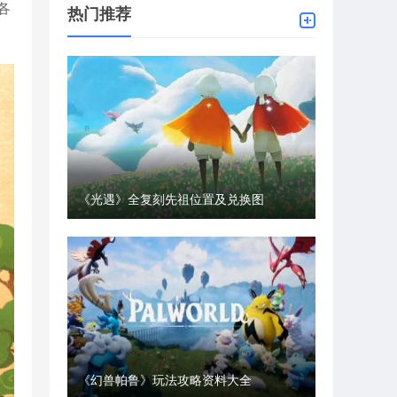
各
热门推荐
《光遇》全复刻先祖位置及兑换图
《幻兽帕鲁》玩法攻略资料大全