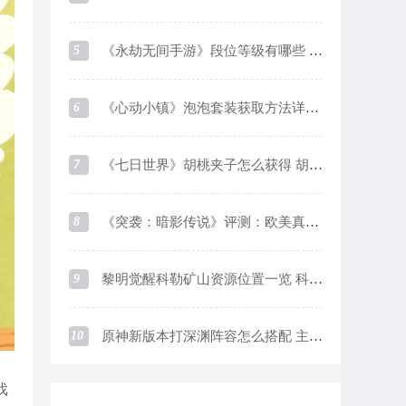
5
《永劫无间手游》段位等级有哪些 段位等级及对应分数一览
6
《心动小镇》泡泡套装获取方法详细介绍
7
《七日世界》胡桃夹子怎么获得 胡桃夹子获取方法
8
《突袭：暗影传说》评测：欧美真实系画风下的魔灵like游戏
9
黎明觉醒科勒矿山资源位置一览 科勒矿山资源采集点在哪
10
原神新版本打深渊阵容怎么搭配 主流阵容优缺点介绍及培养思路
戏