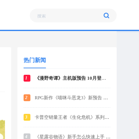
热门新闻
1
《漫野奇谭》主机版预告 10月登陆各大平台
2
RPG新作《喵咪斗恶龙3》新预告 战斗场景曝光
3
卡普空销量王者《生化危机》系列销量破1.6亿
4
《星露谷物语》新手怎么快速上手 新手玩法攻略指南2024